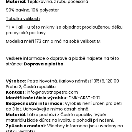
Materiál:
Teplákovina, z rubu počesaná
KO
90% bavlna, 10% polyester
Tabulka velikostí
MO
*T = Tall - u této mikiny lze objednat prodlouženou délku
OB
pro vysoké postavy
Modelka měří 173 cm a má na sobě velikost M.
Přihl
Veškeré informace o dopravě a platbě najdete na této
stránce:
Doprava a platba
Výrobce:
Petra Novotná, Karlovo náměstí 315/6, 120 00
Praha 2, Česká republika
Kontakt:
info@novotnapetra.com
Identifikační číslo výrobku:
DMK-CRST-002
Bezpečnostní informace:
Výrobek není určen pro děti
do 3 let. Uchovávejte mimo dosah ohně.
Materiál:
Látka pochází z České republiky. Výběr
materiálu klade důraz na kvalitu a pohodlí při nošení.
Způsob označení:
Všechny informace jsou uvedeny na
štítku výrobku.