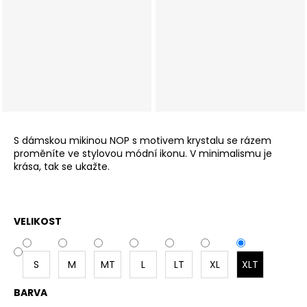
č
u
j
e
m
e
DÁMSKÁ
KOŠILE
PAPER
S dámskou mikinou NOP s motivem krystalu se rázem
ČERNÁ
proměníte ve stylovou módní ikonu. V minimalismu je
krása, tak se ukažte.
3
590
Kč
VELIKOST
S
M
MT
L
LT
XL
XLT
BARVA