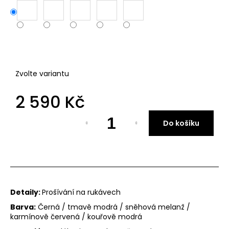
Zvolte variantu
PÁ
OB
2 590 Kč
Měrná
DÁ
Do košíku
cena:
OB
NE
WA
DÁ
Detaily:
Prošívání na rukávech
PO
Barva:
Černá / tmavě modrá / sněhová melanž /
karmínově červená / kouřově modrá
PŘ