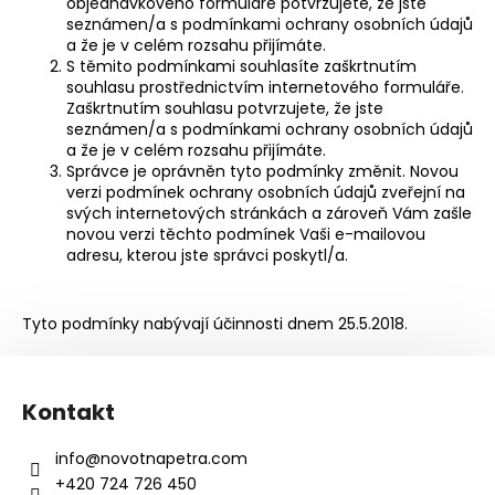
objednávkového formuláře potvrzujete, že jste
seznámen/a s podmínkami ochrany osobních údajů
a že je v celém rozsahu přijímáte.
S těmito podmínkami souhlasíte zaškrtnutím
souhlasu prostřednictvím internetového formuláře.
Zaškrtnutím souhlasu potvrzujete, že jste
seznámen/a s podmínkami ochrany osobních údajů
a že je v celém rozsahu přijímáte.
Správce je oprávněn tyto podmínky změnit. Novou
verzi podmínek ochrany osobních údajů zveřejní na
svých internetových stránkách a zároveň Vám zašle
novou verzi těchto podmínek Vaši e-mailovou
adresu, kterou jste správci poskytl/a.
Tyto podmínky nabývají účinnosti dnem 25.5.2018.
Z
á
Kontakt
p
a
info
@
novotnapetra.com
t
+420 724 726 450