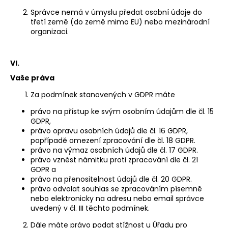
Správce nemá v úmyslu předat osobní údaje do
KO
třetí země (do země mimo EU) nebo mezinárodní
organizaci.
MO
OB
VI.
Přihl
Vaše práva
Za podmínek stanovených v GDPR máte
právo na přístup ke svým osobním údajům dle čl. 15
GDPR,
právo opravu osobních údajů dle čl. 16 GDPR,
popřípadě omezení zpracování dle čl. 18 GDPR.
právo na výmaz osobních údajů dle čl. 17 GDPR.
právo vznést námitku proti zpracování dle čl. 21
GDPR a
právo na přenositelnost údajů dle čl. 20 GDPR.
právo odvolat souhlas se zpracováním písemně
nebo elektronicky na adresu nebo email správce
uvedený v čl. III těchto podmínek.
Dále máte právo podat stížnost u Úřadu pro