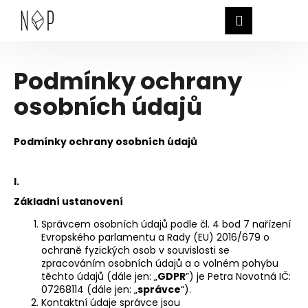
K
Hledat
Nákup
M
Přihlášen
o
Zpět
Zpět
š
košík
í
C
Podmínky ochrany
Přejít
k
na
o
osobních údajů
obsah
p
o
Podmínky ochrany osobních údajů
t
ř
e
I.
b
Základní ustanovení
u
Správcem osobních údajů podle čl. 4 bod 7 nařízení
j
Evropského parlamentu a Rady (EU) 2016/679 o
e
ochraně fyzických osob v souvislosti se
zpracováním osobních údajů a o volném pohybu
t
těchto údajů (dále jen: „
GDPR
”) je Petra Novotná IČ:
e
07268114 (dále jen: „
správce
“).
Kontaktní údaje správce jsou
n