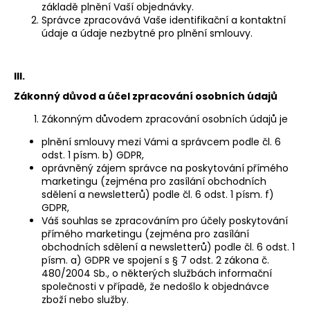
č
základě plnění Vaší objednávky.
u
Správce zpracovává Vaše identifikační a kontaktní
j
údaje a údaje nezbytné pro plnění smlouvy.
e
m
e
III.
Zákonný důvod a účel zpracování osobních údajů
DÁMSKÉ
Zákonným důvodem zpracování osobních údajů je
TRIKO
'80'
plnění smlouvy mezi Vámi a správcem podle čl. 6
3/4
odst. 1 písm. b) GDPR,
oprávněný zájem správce na poskytování přímého
1
marketingu (zejména pro zasílání obchodních
190
sdělení a newsletterů) podle čl. 6 odst. 1 písm. f)
Kč
GDPR,
Váš souhlas se zpracováním pro účely poskytování
přímého marketingu (zejména pro zasílání
obchodních sdělení a newsletterů) podle čl. 6 odst. 1
písm. a) GDPR ve spojení s § 7 odst. 2 zákona č.
480/2004 Sb., o některých službách informační
společnosti v případě, že nedošlo k objednávce
zboží nebo služby.