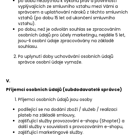
po dobu nezbytnou k výkonu práv a povinností
vyplývajících ze smluvního vztahu mezi Vámi a
správcem a uplatňování nároků z těchto smluvních
vztahů (po dobu 15 let od ukončení smluvního
vztahu).
po dobu, než je odvolán souhlas se zpracováním
osobních údajů pro účely marketingu, nejdéle 5 let,
jsou-li osobní údaje zpracovávány na základě
souhlasu.
PÁ
Po uplynutí doby uchovávání osobních údajů
OB
správce osobní údaje vymaže.
DÁ
OB
V.
Příjemci osobních údajů (subdodavatelé správce)
NE
WA
Příjemci osobních údajů jsou osoby
podílející se na dodání zboží / služeb / realizaci
DÁ
plateb na základě smlouvy,
PO
zajišťující služby provozování e-shopu (Shoptet) a
další služby v souvislosti s provozováním e-shopu,
PŘ
zajišťující marketingové služby.