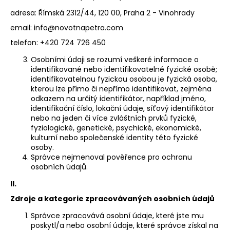
a
adresa:
Římská 2312/44, 120 00, Praha 2 - Vinohrady
j
email: info@novotnapetra.com
í
telefon: +420 724 726 450
t
Osobními údaji se rozumí veškeré informace o
?
identifikované nebo identifikovatelné fyzické osobě;
identifikovatelnou fyzickou osobou je fyzická osoba,
kterou lze přímo či nepřímo identifikovat, zejména
odkazem na určitý identifikátor, například jméno,
identifikační číslo, lokační údaje, síťový identifikátor
nebo na jeden či více zvláštních prvků fyzické,
HLEDAT
fyziologické, genetické, psychické, ekonomické,
kulturní nebo společenské identity této fyzické
osoby.
Správce nejmenoval pověřence pro ochranu
D
osobních údajů.
o
II.
p
o
Zdroje a kategorie zpracovávaných osobních údajů
r
Správce zpracovává osobní údaje, které jste mu
u
poskytl/a nebo osobní údaje, které správce získal na