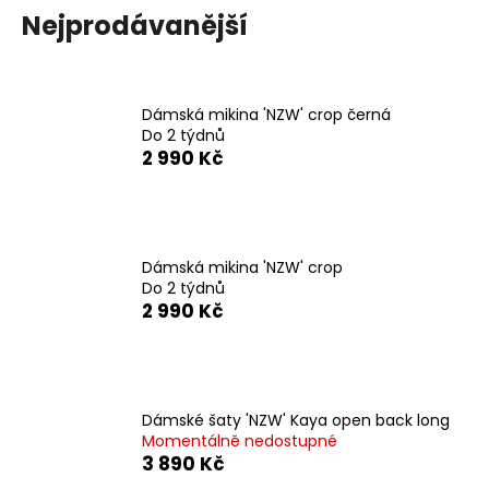
Nejprodávanější
a
j
í
t
Dámská mikina 'NZW' crop černá
?
Do 2 týdnů
2 990 Kč
HLEDAT
Dámská mikina 'NZW' crop
Do 2 týdnů
2 990 Kč
D
o
p
o
Dámské šaty 'NZW' Kaya open back long
r
Momentálně nedostupné
3 890 Kč
u