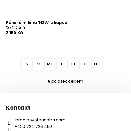
Pánská mikina 'NZW' s kapucí
Do 2 týdnů
3 190 Kč
S
M
MT
L
LT
XL
XLT
6
položek celkem
O
v
Z
l
á
á
Kontakt
d
p
a
a
info
@
novotnapetra.com
c
t
+420 724 726 450
í