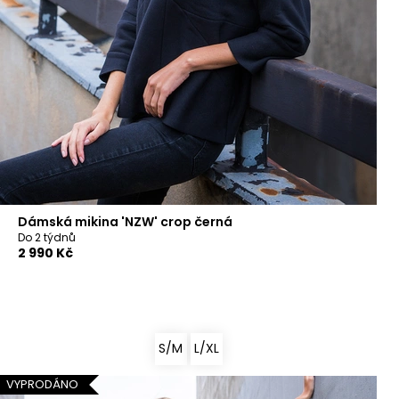
Dámská mikina 'NZW' crop černá
Do 2 týdnů
2 990 Kč
S/M
L/XL
VYPRODÁNO