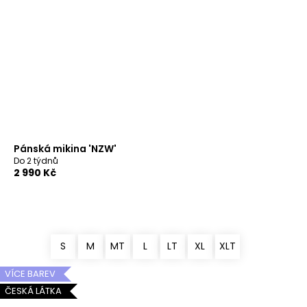
Pánská mikina 'NZW'
Do 2 týdnů
2 990 Kč
S
M
MT
L
LT
XL
XLT
VÍCE BAREV
ČESKÁ LÁTKA