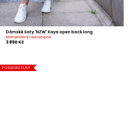
DÁ
OB
NE
WA
Dámské šaty 'NZW' Kaya open back long
Momentálně nedostupné
DÁ
3 890 Kč
PO
PŘ
POSLEDNÍ KUSY
KO
MO
OB
Přihl