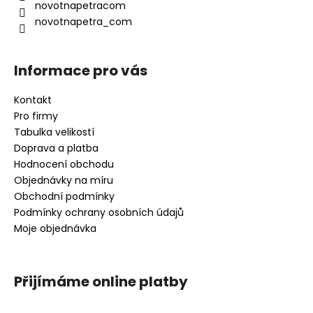
í
novotnapetracom
p
novotnapetra_com
r
v
k
Informace pro vás
y
v
Kontakt
ý
Pro firmy
p
i
Tabulka velikostí
s
Doprava a platba
u
Hodnocení obchodu
Objednávky na míru
Obchodní podmínky
Podmínky ochrany osobních údajů
Moje objednávka
Přijímáme online platby