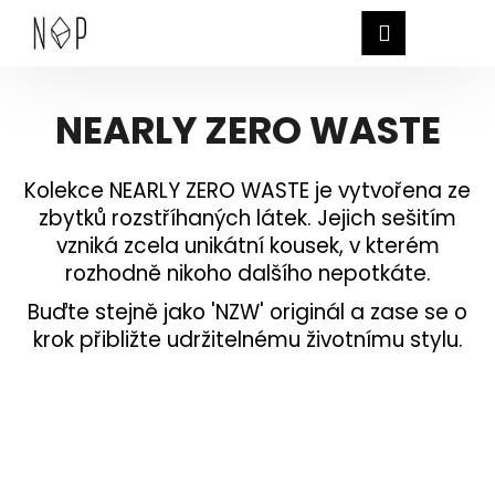
K
Hledat
Nákup
M
Přihlášen
o
Zpět
Zpět
š
košík
í
C
NEARLY ZERO WASTE
Přejít
k
na
o
obsah
p
Kolekce NEARLY ZERO WASTE je vytvořena ze
o
zbytků rozstříhaných látek. Jejich sešitím
t
vzniká zcela unikátní kousek, v kterém
ř
rozhodně nikoho dalšího nepotkáte.
e
Buďte stejně jako 'NZW' originál a zase se o
b
krok přibližte udržitelnému životnímu stylu.
u
j
e
t
e
n