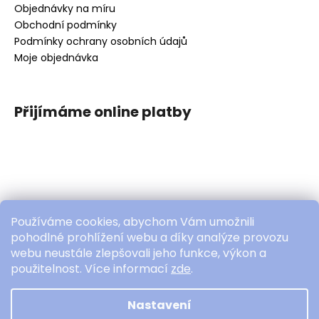
Objednávky na míru
Obchodní podmínky
Podmínky ochrany osobních údajů
Moje objednávka
Přijímáme online platby
Používáme cookies, abychom Vám umožnili
pohodlné prohlížení webu a díky analýze provozu
webu neustále zlepšovali jeho funkce, výkon a
použitelnost. Více informací
zde
.
Copyright 2026
novotnapetra.com
. Všechna práva
vyhrazena.
Nastavení