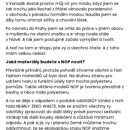
V Kanadě dostal prostor můj cit pro módu, když jsem se
DÁ
tak trochu jako Rachel z Přátel věnovala poradenství
PO
v obchodu s pánskou formální módou. Naučila jsem se
díky tomu vnímat střihy a chování látek.
PŘ
Po návratu do Prahy jsem se vrhla do práce v jiném oboru
a myšlenku na vlastní značku a e-shop nosila stále
KO
v hlavě. A tak jsem postupně začala vymýšlet a tvořit.
A teď na tom e-shopu jste vy a všechno čtete. A z toho
MO
mám velkou radost.
OB
Jaké materiály budete s NOP nosit?
Převážně přírodní, protože pohodlí chceme všichni a fast
Přihl
fashion materiálů už bylo dost. Na druhou stranu pro
udržení tvaru a funkční účely tam trocha polyesteru
pomůže. Takže většina modelů NOP je tvořena převážně z
bavlny a něco málo polyesteru.
A co se děje s odpadem v podobě odstřižků? Vzniká z nich
řada NEARLY ZERO WASTE, kde se snažím všechny ty
odstřižky zpracovat do další látky právě pomocí sešívání.
Vznikají tak další kousky oblečení a zůstává minimum
odpadu. A pak si já, vy i planeta Země můžeme trochu
oddychnout, že se ekologickou stopu NOP snažíme