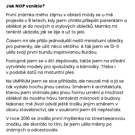
č
Jak NOP vzniklo?
u
j
První známka mého zájmu v oblasti módy se u mě
e
projevila v 8 letech, kdy jsem chtěla přilepšit panenkám a
oblékat je do nových a stylových oblečků. Mamka mi
m
tenkrát ukázala, jak se šije a už to jelo.
e
Časem mi ale přišlo jednodušší nešít miniaturní oblečky
pro panenky, ale ušít něco většího. A tak jsem ve 13-ti
DÁMSKÉ
ušila svojí první bundu inspirovanou Burdou.
KALHOTY
Postupně jsem se v šití zlepšovala, takže jsem na střední
DLOUHÉ
vytvářela modely pro spolužačky a kámošky. Třeba i
PAPER
ČERNÉ
v podobě šatů na maturitní ples.
3
PÁ
Na UMPRUM jsem se sice přihlásila, ale nevzali mě a já se
290
OB
tak vydala trochu jinou cestou. Směrem k architektuře,
Kč
kterou jsem vnímala jako jinou formu umění a možnost
oblékat do nového hávu tentokrát místnosti a budovy.
DÁ
Nakonec mě život odvál ještě trošku jiným směrem v
OB
oboru stavebnictví, ale v soukromí jsem šít nepřestala.
V roce 2016 se zrodila první myšlenka na streetwearovou
NE
značku, ale skončilo to tím, že jsem ušila mikiny po
WA
známých a odcestovala.