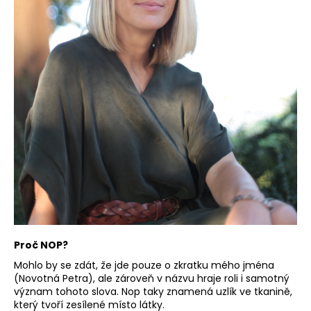
a
j
í
t
?
HLEDAT
D
o
Proč NOP?
p
o
Mohlo by se zdát, že jde pouze o zkratku mého jména
(Novotná Petra), ale zároveň v názvu hraje roli i samotný
r
význam tohoto slova. Nop taky znamená uzlík ve tkanině,
u
který tvoří zesílené místo látky.