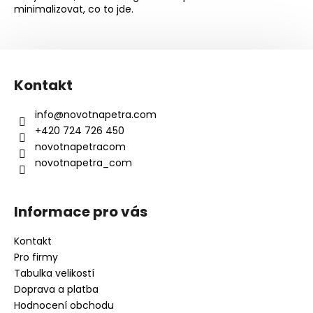
minimalizovat, co to jde.
Z
á
Kontakt
p
a
info
@
novotnapetra.com
t
+420 724 726 450
í
novotnapetracom
novotnapetra_com
Informace pro vás
Kontakt
Pro firmy
Tabulka velikostí
Doprava a platba
Hodnocení obchodu