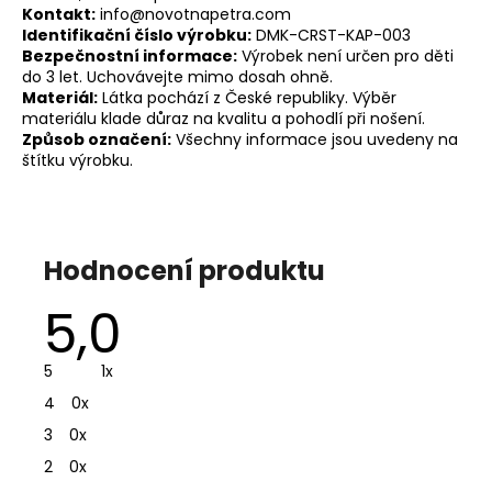
Kontakt:
info@novotnapetra.com
Identifikační číslo výrobku:
DMK-CRST-KAP-003
Bezpečnostní informace:
Výrobek není určen pro děti
do 3 let. Uchovávejte mimo dosah ohně.
Materiál:
Látka pochází z České republiky. Výběr
materiálu klade důraz na kvalitu a pohodlí při nošení.
Způsob označení:
Všechny informace jsou uvedeny na
štítku výrobku.
Hodnocení produktu
5,0
Průměrné
hodnocení
produktu
je
5
1x
5,0
z
4
0x
5
hvězdiček.
3
0x
2
0x