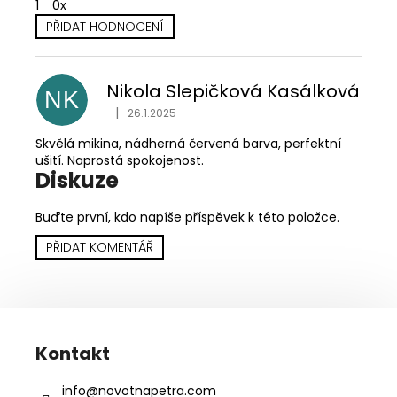
1
0x
PŘIDAT HODNOCENÍ
V
ý
p
Nikola Slepičková Kasálková
NK
i
|
26.1.2025
Hodnocení produktu je 5 z 5 hvězdiček.
s
h
Skvělá mikina, nádherná červená barva, perfektní
ušití. Naprostá spokojenost.
o
Diskuze
d
n
Buďte první, kdo napíše příspěvek k této položce.
o
c
PŘIDAT KOMENTÁŘ
e
n
í
Z
á
Kontakt
p
a
info
@
novotnapetra.com