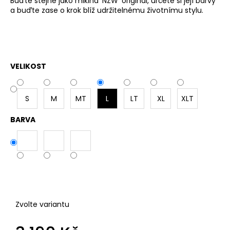
Buďte stejně jako mikina 'NZW' originál, určete si její barvy
a buďte zase o krok blíž udržitelnému životnímu stylu.
PÁ
OB
VELIKOST
DÁ
OB
S
M
MT
L
LT
XL
XLT
NE
WA
BARVA
DÁ
PO
PŘ
KO
Zvolte variantu
MO
OB