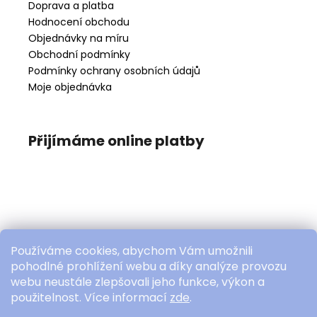
Doprava a platba
Hodnocení obchodu
Objednávky na míru
Obchodní podmínky
Podmínky ochrany osobních údajů
Moje objednávka
Přijímáme online platby
Používáme cookies, abychom Vám umožnili
pohodlné prohlížení webu a díky analýze provozu
webu neustále zlepšovali jeho funkce, výkon a
použitelnost. Více informací
zde
.
Copyright 2026
novotnapetra.com
. Všechna práva