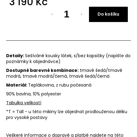
3 190 Kč
Měrná
Přihl
Do košíku
cena:
Detaily:
Sešíváné kousky látek, s/bez kapsičky (napište do
poznámky k objednávce)
Dostupné barevné kombinace:
tmavě šedá/tmavě
modrá, tmavě modrá/černá,
tmavě šedá/černá
Materiál:
Teplákovina, z rubu počesaná
90% bavlna, 10% polyester
Tabulka velikostí
*T = Tall - u této mikiny lze objednat prodlouženou délku
pro vysoké postavy
Veškeré informace o dopravě a platbě najdete na této