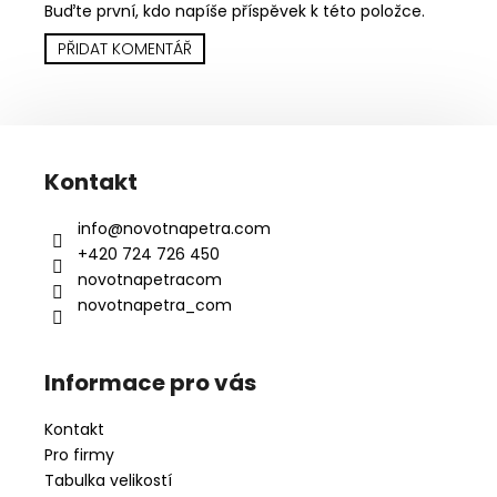
Buďte první, kdo napíše příspěvek k této položce.
PŘIDAT KOMENTÁŘ
Z
á
Kontakt
p
a
info
@
novotnapetra.com
t
+420 724 726 450
í
novotnapetracom
novotnapetra_com
Informace pro vás
Kontakt
Pro firmy
Tabulka velikostí