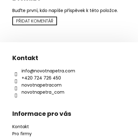
Buďte první, kdo napíše příspěvek k této položce.
PŘIDAT KOMENTÁŘ
Z
á
Kontakt
p
a
info
@
novotnapetra.com
t
+420 724 726 450
í
novotnapetracom
novotnapetra_com
Informace pro vás
Kontakt
Pro firmy