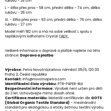
rukávu - 25 cm
OB
L - šířka přes prsa - 58 cm, přední délka - 74 cm, délka
rukávu - 26 cm
Přihl
XL - šířka přes prsa - 63 cm, přední délka - 76 cm, délka
rukávu - 27 cm
Model měří 182 cm a má na sobě velikost L spolu s
teplákovými kalhotami Crystal
TADY.
Veškeré informace o dopravě a platbě najdete na této
stránce:
Doprava a platba
Výrobce:
Petra Novotná,
Karlovo náměstí 315/6, 120 00
Praha 2, Česká republika
Kontakt:
info@novotnapetra.com
Identifikační číslo výrobku:
PTR-PAPER-BLK
Bezpečnostní informace:
Výrobek není určen pro děti
do 3 let. Uchovávejte mimo dosah ohně.
Certifikace materiálu:
Materiál certifikován dle
GOTS
(Global Organic Textile Standard)
– mezinárodní
standard pro ekologickou a eticky šetrnou textilní výrobu.