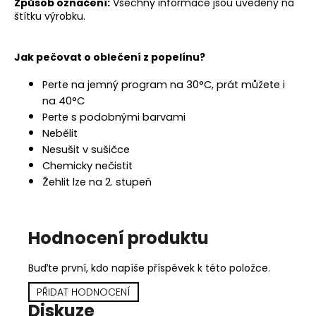
Způsob označení:
Všechny informace jsou uvedeny na
štítku výrobku.
Jak pečovat o oblečení z popelínu?
Perte na jemný program na 30
°C, prát můžete i
na
40°C
Perte s podobnými barvami
Nebělit
Nesušit v sušičce
Chemicky nečistit
Žehlit lze na 2. stupeň
Hodnocení produktu
Buďte první, kdo napíše příspěvek k této položce.
PŘIDAT HODNOCENÍ
Diskuze