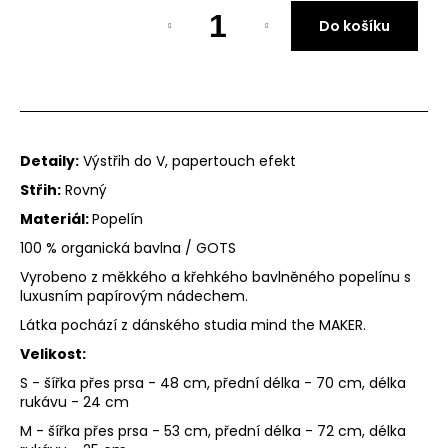
Měrná
Do košíku
cena:
PÁ
OB
DÁ
Detaily:
Výstřih do V, papertouch efekt
OB
Střih:
Rovný
NE
Materiál:
Popelín
WA
100 % organická bavlna / GOTS
DÁ
Vyrobeno z měkkého a křehkého bavlněného popelínu s
luxusním papírovým nádechem.
PO
Látka pochází z dánského studia mind the MAKER.
PŘ
Velikost:
S - šířka přes prsa - 48 cm, přední délka - 70 cm, délka
KO
rukávu - 24 cm
M - šířka přes prsa - 53 cm, přední délka - 72 cm, délka
MO